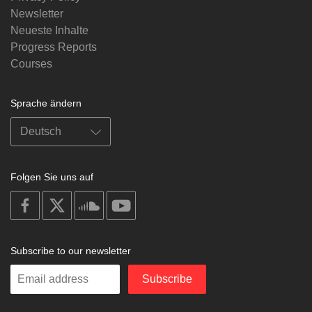
Newsletter
Neueste Inhalte
Progress Reports
Courses
Sprache ändern
Folgen Sie uns auf
on
on
on
on
facebook
X
soundcloud
youtube
Subscribe to our newsletter
Enter
Subscribe
your
email