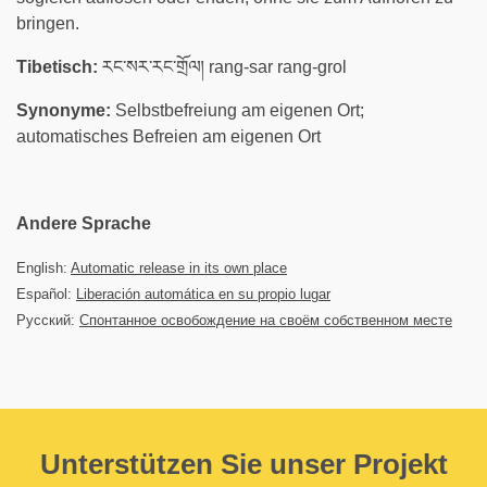
bringen.
Tibetisch:
རང་སར་རང་གྲོལ། rang-sar rang-grol
Synonyme:
Selbstbefreiung am eigenen Ort;
automatisches Befreien am eigenen Ort
Andere Sprache
English:
Automatic release in its own place
Español:
Liberación automática en su propio lugar
Русский:
Спонтанное освобождение на своём собственном месте
Unterstützen Sie unser Projekt