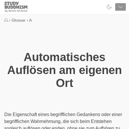
Close
Study
Buddhism
Home
›
Glossar
›
A
Automatisches
Auflösen am eigenen
Ort
Die Eigenschaft eines begrifflichen Gedankens oder einer
begrifflichen Wahrnehmung, die sich beim Entstehen
sogleich auflösen oder enden, ohne sie zum Aufhören zu