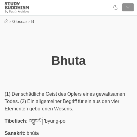
Close
Study
Buddhism
Home
›
Glossar
›
B
Bhuta
(1) Der schädliche Geist des Opfers eines gewaltsamen
Todes. (2) Ein allgemeiner Begriff für ein aus den vier
Elementen geborenen Wesens.
Tibetisch:
འབྱུང་པོ། 'byung-po
Sanskrit:
bhūta