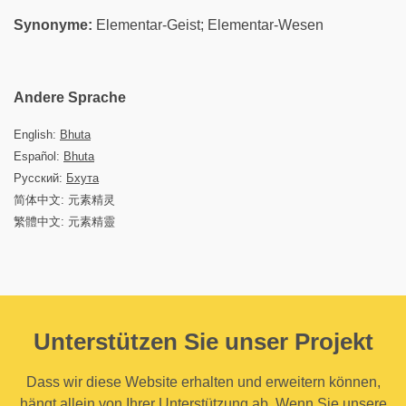
Synonyme:
Elementar-Geist; Elementar-Wesen
Andere Sprache
English:
Bhuta
Español:
Bhuta
Русский:
Бхута
简体中文: 元素精灵
繁體中文: 元素精靈
Unterstützen Sie unser Projekt
Dass wir diese Website erhalten und erweitern können,
hängt allein von Ihrer Unterstützung ab. Wenn Sie unsere