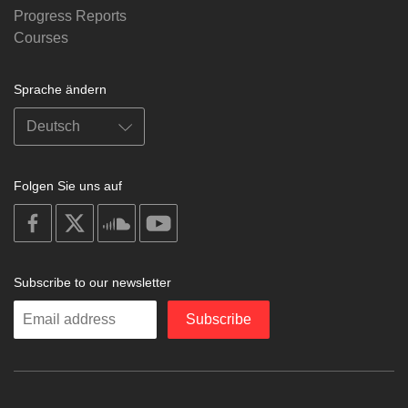
Progress Reports
Courses
Sprache ändern
Folgen Sie uns auf
on
on
on
on
facebook
X
soundcloud
youtube
Subscribe to our newsletter
Enter
Subscribe
your
email