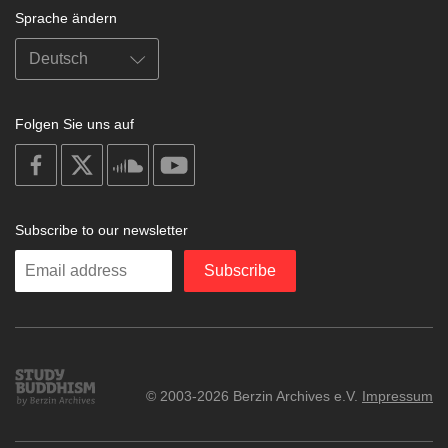
Sprache ändern
Folgen Sie uns auf
on
on
on
on
facebook
X
soundcloud
youtube
Subscribe to our newsletter
Enter
Subscribe
your
email
Study
© 2003-2026 Berzin Archives e.V.
Impressum
Buddhism
Home