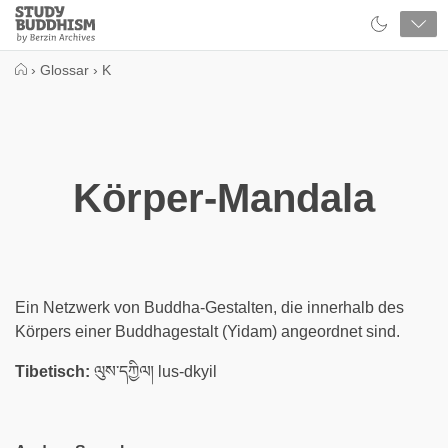
Close
Study
Buddhism
Home
›
Glossar
›
K
Körper-Mandala
Ein Netzwerk von Buddha-Gestalten, die innerhalb des
Körpers einer Buddhagestalt (Yidam) angeordnet sind.
Tibetisch:
ལུས་དཀྱིལ། lus-dkyil