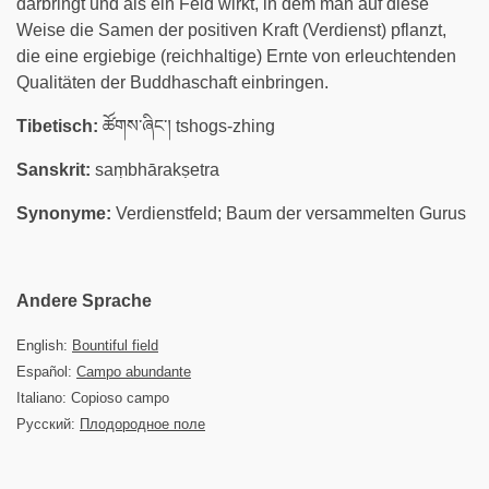
darbringt und als ein Feld wirkt, in dem man auf diese
Weise die Samen der positiven Kraft (Verdienst) pflanzt,
die eine ergiebige (reichhaltige) Ernte von erleuchtenden
Qualitäten der Buddhaschaft einbringen.
Tibetisch:
ཚོགས་ཞིང་། tshogs-zhing
Sanskrit:
saṃbhārakṣetra
Synonyme:
Verdienstfeld; Baum der versammelten Gurus
Andere Sprache
English:
Bountiful field
Español:
Campo abundante
Italiano: Copioso campo
Русский:
Плодородное поле