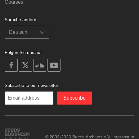
Courses
Sprache ändern
Folgen Sie uns auf
on
on
on
on
facebook
X
soundcloud
youtube
Subscribe to our newsletter
Enter
Subscribe
your
email
Study
© 2003-2026 Berzin Archives e.V.
Impressum
Buddhism