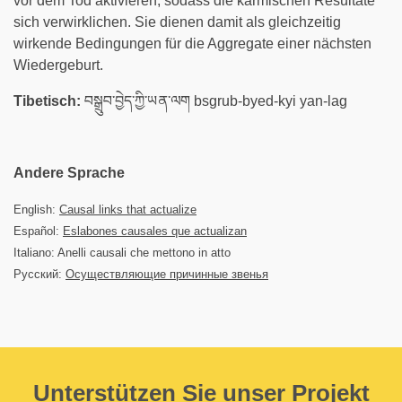
vor dem Tod aktivieren, sodass die karmischen Resultate
sich verwirklichen. Sie dienen damit als gleichzeitig
wirkende Bedingungen für die Aggregate einer nächsten
Wiedergeburt.
Tibetisch:
བསྒྲུབ་བྱེད་ཀྱི་ཡན་ལག bsgrub-byed-kyi yan-lag
Andere Sprache
English:
Causal links that actualize
Español:
Eslabones causales que actualizan
Italiano: Anelli causali che mettono in atto
Русский:
Осуществляющие причинные звенья
Unterstützen Sie unser Projekt