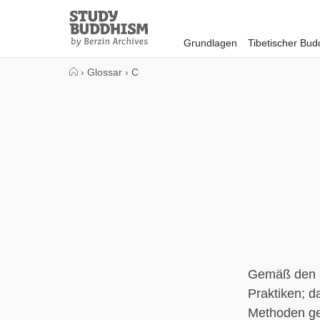
Close
Study
Buddhism
Grundlagen
Tibetischer Bu
Home
›
Glossar
›
C
Gemäß den S
Praktiken; d
Methoden ge