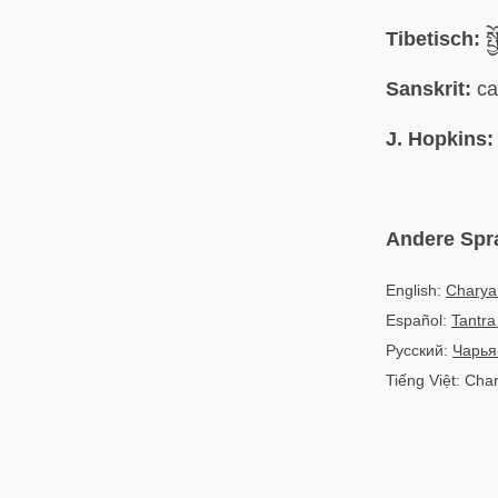
Tibetisch:
སྤ
Sanskrit:
ca
J. Hopkins:
Andere Spr
English:
Charya 
Español:
Tantra
Русский:
Чарья
Tiếng Việt: Cha