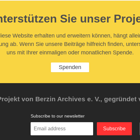
terstützen Sie unser Proj
iese Website erhalten und erweitern können, hängt allei
ung ab. Wenn Sie unsere Beiträge hilfreich finden, unter
uns mit Ihrer einmaligen oder monatlichen Spende.
Spenden
rojekt von Berzin Archives e. V., gegründet 
Subscribe to our newsletter
Enter
Subscribe
your