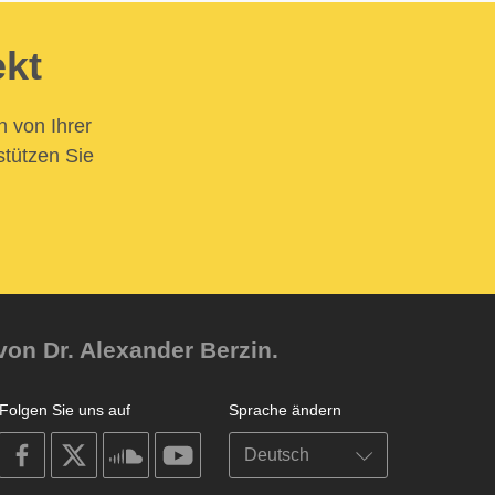
ekt
n von Ihrer
stützen Sie
von Dr. Alexander Berzin.
Folgen Sie uns auf
Sprache ändern
on
on
on
on
facebook
X
soundcloud
youtube