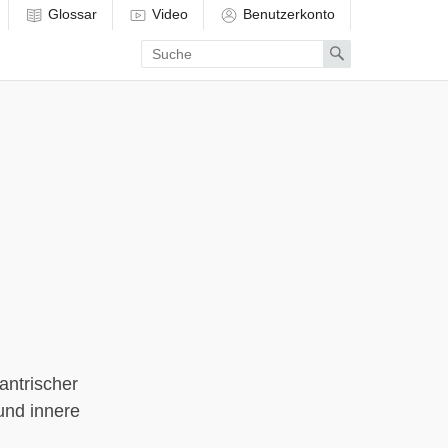
Glossar
Video
Benutzerkonto
Enter
Search
search
term
antrischer
und innere