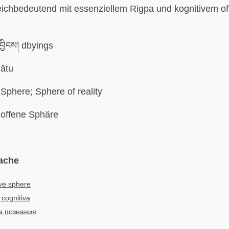
gleichbedeutend mit essenziellem Rigpa und kognitivem o
ྱིངས། dbyings
ātu
Sphere; Sphere of reality
offene Sphäre
ache
ve sphere
 cognitiva
 познания