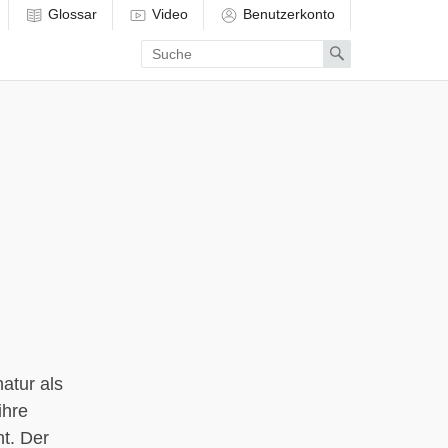
Glossar
Video
Benutzerkonto
Enter
Search
search
term
atur als
ihre
t. Der