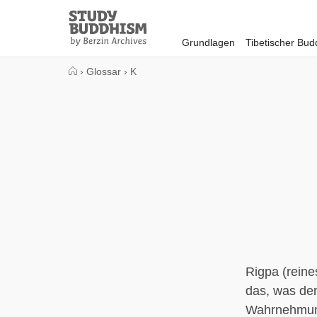
Close
Study
Buddhism
Grundlagen
Tibetischer Bu
Home
›
Glossar
›
K
Rigpa (rein
das, was de
Wahrnehmung