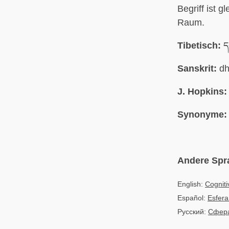
Begriff ist 
Raum.
Tibetisch:
དབ
Sanskrit:
dh
J. Hopkins:
Synonyme:
Andere Spr
English:
Cogniti
Español:
Esfera
Русский:
Сфера