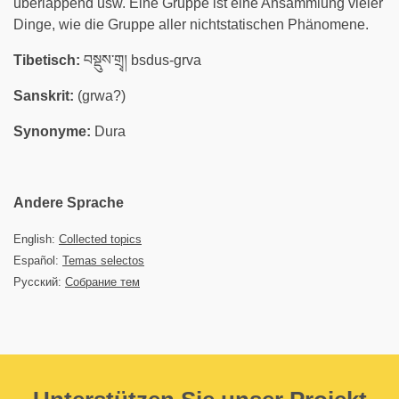
überlappend usw. Eine Gruppe ist eine Ansammlung vieler
Dinge, wie die Gruppe aller nichtstatischen Phänomene.
Tibetisch:
བསྡུས་གྲྭ། bsdus-grva
Sanskrit:
(grwa?)
Synonyme:
Dura
Andere Sprache
English:
Collected topics
Español:
Temas selectos
Русский:
Собрание тем