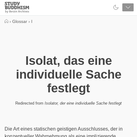
Close
Study
Buddhism
Home
›
Glossar
›
I
Isolat, das eine
individuelle Sache
festlegt
Redirected from
Isolator, der eine individuelle Sache festlegt
Die Art eines statischen geistigen Ausschlusses, der in
konzeptueller Wahrnehmung als eine implizierende