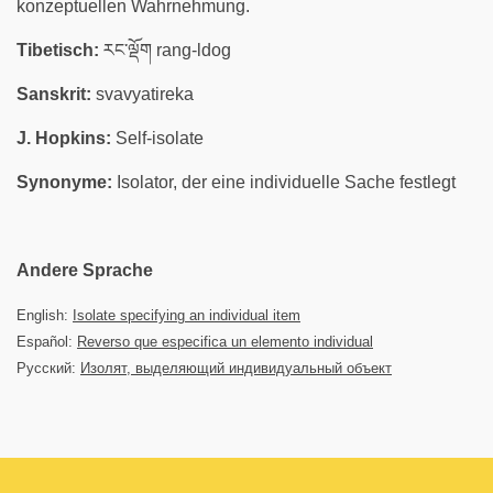
konzeptuellen Wahrnehmung.
Tibetisch:
རང་ལྡོག rang-ldog
Sanskrit:
svavyatireka
J. Hopkins:
Self-isolate
Synonyme:
Isolator, der eine individuelle Sache festlegt
Andere Sprache
English:
Isolate specifying an individual item
Español:
Reverso que especifica un elemento individual
Русский:
Изолят, выделяющий индивидуальный объект