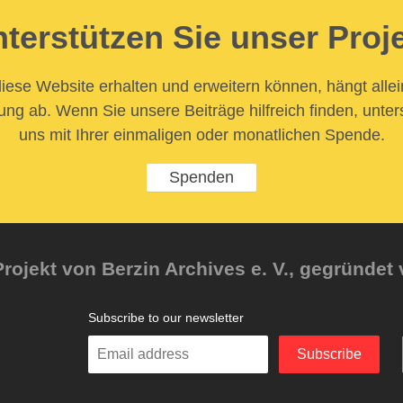
terstützen Sie unser Proj
iese Website erhalten und erweitern können, hängt allei
ung ab. Wenn Sie unsere Beiträge hilfreich finden, unter
uns mit Ihrer einmaligen oder monatlichen Spende.
Spenden
rojekt von Berzin Archives e. V., gegründet 
Subscribe to our newsletter
Enter
Subscribe
your
email