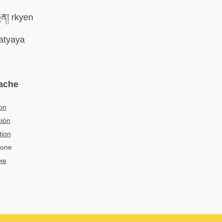
ྱེན། rkyen
atyaya
ache
on
ión
tion
ione
ие