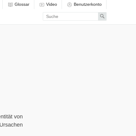
Glossar
Video
Benutzerkonto
Enter
Search
search
term
ntität von
 Ursachen