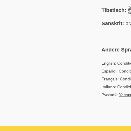
Tibetisch:
རྐ
Sanskrit:
pr
Andere Spr
English:
Conditi
Español:
Condic
Français:
Condi
Italiano: Condiz
Русский:
Услов