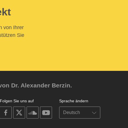
ekt
n von Ihrer
stützen Sie
von Dr. Alexander Berzin.
Folgen Sie uns auf
Sprache ändern
on
on
on
on
facebook
X
soundcloud
youtube