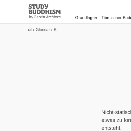
Close
Study
Buddhism
Grundlagen
Tibetischer Bu
Home
›
Glossar
›
B
Nicht-statis
etwas zu fo
entsteht.