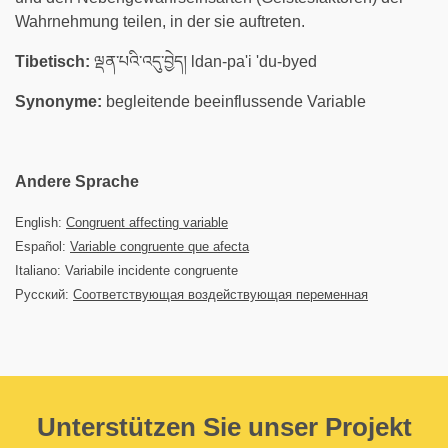
Wahrnehmung teilen, in der sie auftreten.
Tibetisch:
ལྡན་པའི་འདུ་བྱེད། ldan-pa'i 'du-byed
Synonyme:
begleitende beeinflussende Variable
Andere Sprache
English:
Congruent affecting variable
Español:
Variable congruente que afecta
Italiano: Variabile incidente congruente
Русский:
Соответствующая воздействующая переменная
Unterstützen Sie unser Projekt