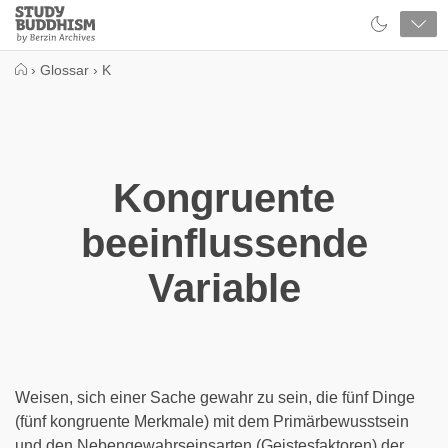
Close
Study
Buddhism
Home
›
Glossar
›
K
Kongruente
beeinflussende
Variable
Weisen, sich einer Sache gewahr zu sein, die fünf Dinge
(fünf kongruente Merkmale) mit dem Primärbewusstsein
und den Nebengewahrseinsarten (Geistesfaktoren) der