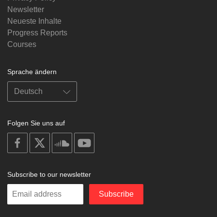
Newsletter
Neueste Inhalte
Progress Reports
Courses
Sprache ändern
Folgen Sie uns auf
on
on
on
on
facebook
X
soundcloud
youtube
Subscribe to our newsletter
Enter
Subscribe
your
email