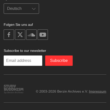
Folgen Sie uns auf
on
on
on
on
facebook
X
soundcloud
youtube
Subscribe to our newsletter
Enter
Subscribe
your
email
Study
© 2003-2026 Berzin Archives e.V.
Impressum
Buddhism
Home