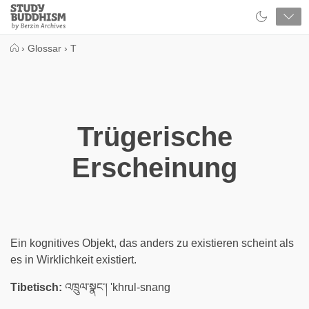
Close
Study
Buddhism
Home
›
Glossar
›
T
Trügerische
Erscheinung
Ein kognitives Objekt, das anders zu existieren scheint als
es in Wirklichkeit existiert.
Tibetisch:
འཁྲུལ་སྣང་། 'khrul-snang