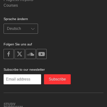
Courses
Sprache ändern
Folgen Sie uns auf
on
on
on
on
facebook
X
soundcloud
youtube
Subscribe to our newsletter
Enter
Subscribe
your
email
Study