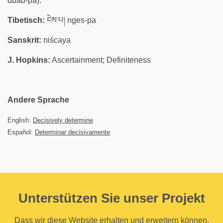
dbab-pa).
Tibetisch:
ངེས་པ། nges-pa
Sanskrit:
niścaya
J. Hopkins:
Ascertainment; Definiteness
Andere Sprache
English:
Decisively determine
Español:
Determinar decisivamente
Unterstützen Sie unser Projekt
Dass wir diese Website erhalten und erweitern können,