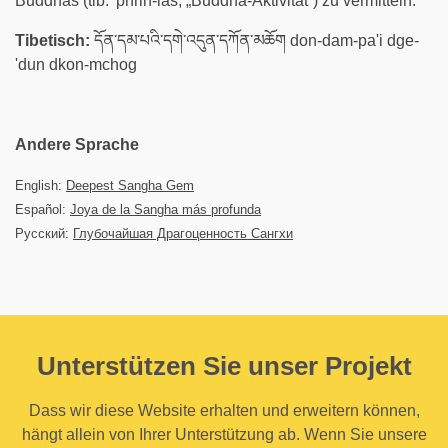
Buddhas (tib. 'phrin-las, „Buddha-Aktivität“) zu vermitteln.
Tibetisch:
དོན་དམ་པའི་དགེ་འདུན་དཀོན་མཆོག don-dam-pa'i dge-
'dun dkon-mchog
Andere Sprache
English:
Deepest Sangha Gem
Español:
Joya de la Sangha más profunda
Русский:
Глубочайшая Драгоценность Сангхи
Unterstützen Sie unser Projekt
Dass wir diese Website erhalten und erweitern können,
hängt allein von Ihrer Unterstützung ab. Wenn Sie unsere