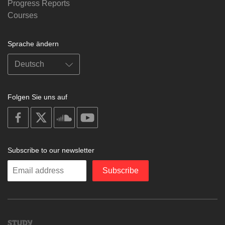
Progress Reports
Courses
Sprache ändern
Folgen Sie uns auf
on
on
on
on
facebook
X
soundcloud
youtube
Subscribe to our newsletter
Enter
Subscribe
your
email
Study