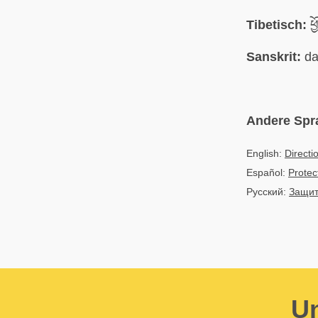
Tibetisch:
ཕྱ
Sanskrit:
da
Andere Spr
English:
Directi
Español:
Protec
Русский:
Защит
Un