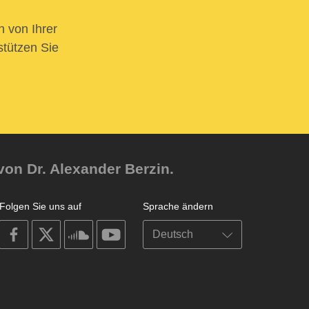
n von Ihrer
stützen Sie
von Dr. Alexander Berzin.
Folgen Sie uns auf
Sprache ändern
on
on
on
on
facebook
X
soundcloud
youtube