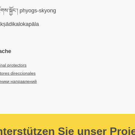
ོགས་སྐྱོང་། phyogs-skyong
kṣādikalokapāla
ache
onal protectors
tores direccionales
ники направлений
terstützen Sie unser Proj