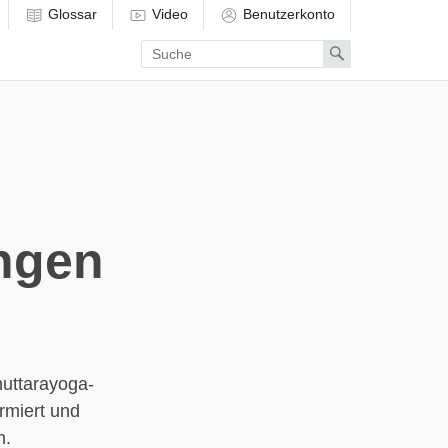
Glossar
Video
Benutzerkonto
Enter
Search
search
term
ngen
nuttarayoga-
rmiert und
n.