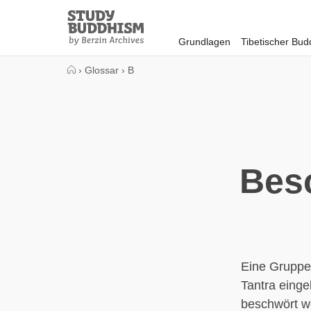
Close
Study
Buddhism
Grundlagen
Tibetischer Bu
Home
›
Glossar
›
B
Bes
Eine Gruppe 
Tantra einge
beschwört w