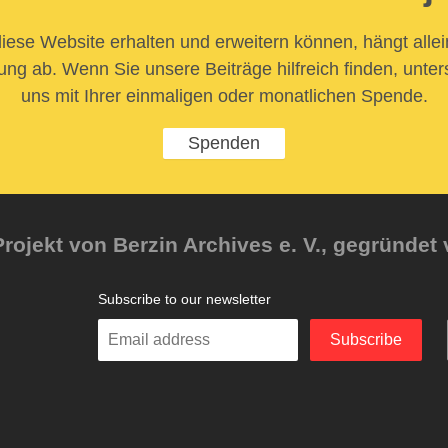
iese Website erhalten und erweitern können, hängt allei
ung ab. Wenn Sie unsere Beiträge hilfreich finden, unter
uns mit Ihrer einmaligen oder monatlichen Spende.
Spenden
rojekt von Berzin Archives e. V., gegründet 
Subscribe to our newsletter
Enter
Subscribe
your
email