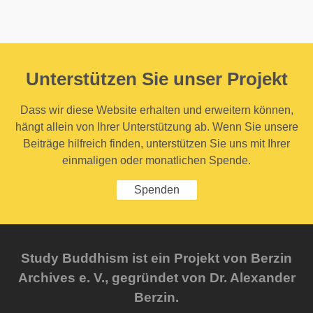
Unterstützen Sie unser Projekt
Dass wir diese Website erhalten und erweitern können,
hängt allein von Ihrer Unterstützung ab. Wenn Sie unsere
Beiträge hilfreich finden, unterstützen Sie uns mit Ihrer
einmaligen oder monatlichen Spende.
Spenden
Study Buddhism ist ein Projekt von Berzin
Archives e. V., gegründet von Dr. Alexander
Berzin.