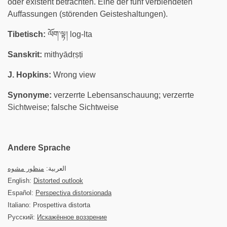
oder existent betrachten. Eine der fünf verblendeten
Auffassungen (störenden Geisteshaltungen).
Tibetisch:
ལོག་ལྟ། log-lta
Sanskrit:
mithyādṛṣṭi
J. Hopkins:
Wrong view
Synonyme:
verzerrte Lebensanschauung; verzerrte
Sichtweise; falsche Sichtweise
Andere Sprache
العربية:
منظور مشوه
English:
Distorted outlook
Español:
Perspectiva distorsionada
Italiano: Prospettiva distorta
Русский:
Искажённое воззрение