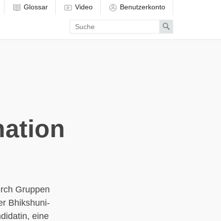
Glossar
Video
Benutzerkonto
Enter
Search
search
term
nation
urch Gruppen
er Bhikshuni-
didatin, eine