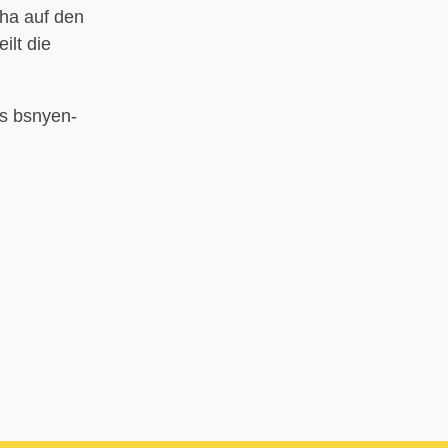
gha auf den
ilt die
nas bsnyen-