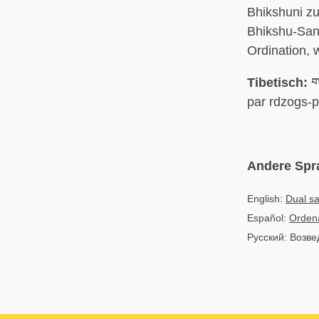
Bhikshuni zu
Bhikshu-Sang
Ordination,
Tibetisch:
གཉ
par rdzogs-
Andere Spr
English:
Dual sa
Español:
Ordena
Русский: Возв