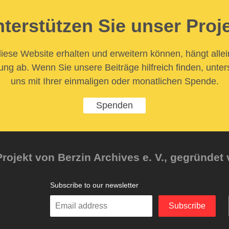
terstützen Sie unser Proj
iese Website erhalten und erweitern können, hängt allei
ung ab. Wenn Sie unsere Beiträge hilfreich finden, unter
uns mit Ihrer einmaligen oder monatlichen Spende.
Spenden
rojekt von Berzin Archives e. V., gegründet 
Subscribe to our newsletter
Enter
Subscribe
your
email