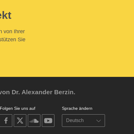
ekt
n von Ihrer
stützen Sie
von Dr. Alexander Berzin.
Folgen Sie uns auf
Sprache ändern
on
on
on
on
facebook
X
soundcloud
youtube