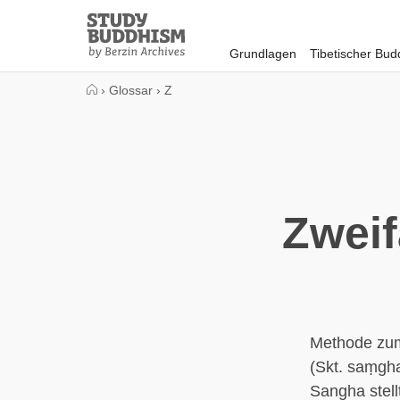
Close
Study
Buddhism
Grundlagen
Tibetischer Bu
Home
›
Glossar
›
Z
Zweif
Methode zum
(Skt. saṃgha
Sangha stell