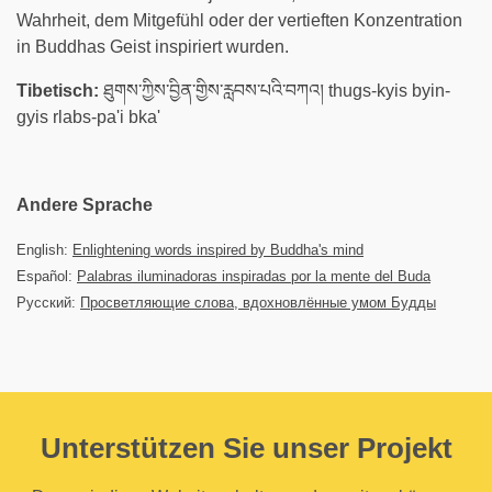
Wahrheit, dem Mitgefühl oder der vertieften Konzentration
in Buddhas Geist inspiriert wurden.
Tibetisch:
ཐུགས་ཀྱིས་བྱིན་གྱིས་རླབས་པའི་བཀའ། thugs-kyis byin-
gyis rlabs-pa'i bka'
Andere Sprache
English:
Enlightening words inspired by Buddha's mind
Español:
Palabras iluminadoras inspiradas por la mente del Buda
Русский:
Просветляющие слова, вдохновлённые умом Будды
Unterstützen Sie unser Projekt