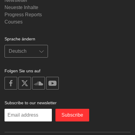
Newsletter
Neueste Inhalte
Progress Reports
Courses
Sprache ändern
Folgen Sie uns auf
on
on
on
on
facebook
X
soundcloud
youtube
Subscribe to our newsletter
Enter
Subscribe
your
email