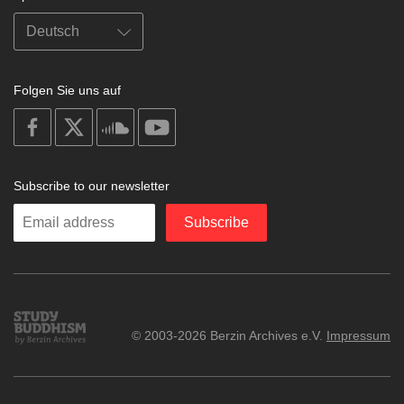
Folgen Sie uns auf
on
on
on
on
facebook
X
soundcloud
youtube
Subscribe to our newsletter
Enter
Subscribe
your
email
Study
© 2003-2026 Berzin Archives e.V.
Impressum
Buddhism
Home