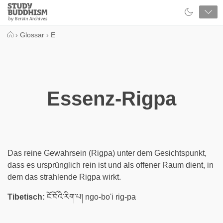
Close
Study
Buddhism
Home
›
Glossar
›
E
Essenz-Rigpa
Das reine Gewahrsein (Rigpa) unter dem Gesichtspunkt,
dass es ursprünglich rein ist und als offener Raum dient, in
dem das strahlende Rigpa wirkt.
Tibetisch:
ངོ་བོའི་རིག་པ། ngo-bo'i rig-pa