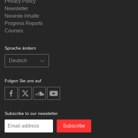
Privacy Policy
Newsletter
Neueste Inhalte
Progress Reports
Courses
Sprache ändern
Folgen Sie uns auf
on
on
on
on
facebook
X
soundcloud
youtube
Subscribe to our newsletter
Enter
Subscribe
your
email