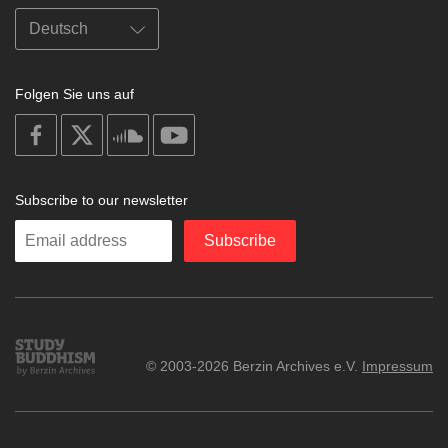
Folgen Sie uns auf
on
on
on
on
facebook
X
soundcloud
youtube
Subscribe to our newsletter
Enter
Subscribe
your
email
Study
© 2003-2026 Berzin Archives e.V.
Impressum
Buddhism
Home