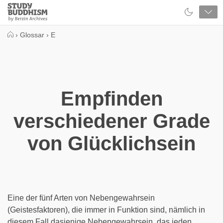
Close
Study
Buddhism
Home
›
Glossar
›
E
Empfinden
verschiedener Grade
von Glücklichsein
Eine der fünf Arten von Nebengewahrsein
(Geistesfaktoren), die immer in Funktion sind, nämlich in
diesem Fall dasjenige Nebengewahrsein, das jeden