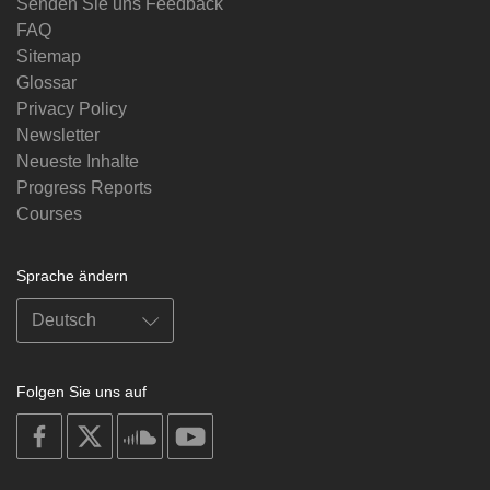
Senden Sie uns Feedback
FAQ
Sitemap
Glossar
Privacy Policy
Newsletter
Neueste Inhalte
Progress Reports
Courses
Sprache ändern
Folgen Sie uns auf
on
on
on
on
facebook
X
soundcloud
youtube