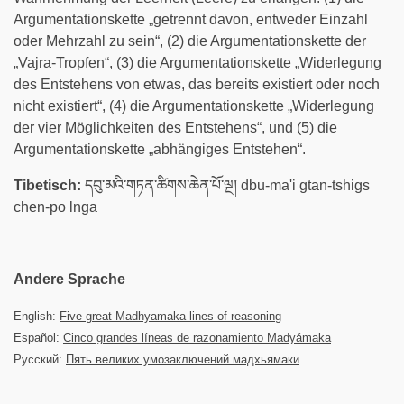
Argumentationskette „getrennt davon, entweder Einzahl
oder Mehrzahl zu sein“, (2) die Argumentationskette der
„Vajra-Tropfen“, (3) die Argumentationskette „Widerlegung
des Entstehens von etwas, das bereits existiert oder noch
nicht existiert“, (4) die Argumentationskette „Widerlegung
der vier Möglichkeiten des Entstehens“, und (5) die
Argumentationskette „abhängiges Entstehen“.
Tibetisch:
དབུ་མའི་གཏན་ཚིགས་ཆེན་པོ་ལྔ། dbu-ma'i gtan-tshigs
chen-po lnga
Andere Sprache
English:
Five great Madhyamaka lines of reasoning
Español:
Cinco grandes líneas de razonamiento Madyámaka
Русский:
Пять великих умозаключений мадхьямаки