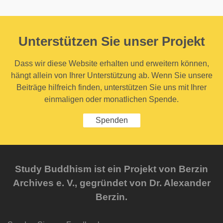
Unterstützen Sie unser Projekt
Dass wir diese Website erhalten und erweitern können,
hängt allein von Ihrer Unterstützung ab. Wenn Sie unsere
Beiträge hilfreich finden, unterstützen Sie uns mit Ihrer
einmaligen oder monatlichen Spende.
Spenden
Study Buddhism ist ein Projekt von Berzin
Archives e. V., gegründet von Dr. Alexander
Berzin.