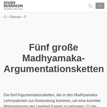
Close
Study
Buddhism
Home
›
Glossar
›
F
Fünf große
Madhyamaka-
Argumentationsketten
Die fünf Argumentationsketten, die in den Madhyamaka-
Lehrsystemen zur Anwendung kommen, um eine korrekte
Wahrnehmung der Leerheit (Leere) zu erlangen: (1) die