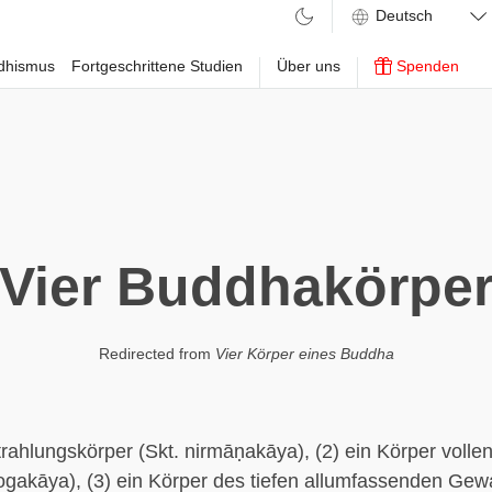
ddhismus
Fortgeschrittene Studien
Über uns
Spenden
Vier Buddhakörpe
Redirected from
Vier Körper eines Buddha
trahlungskörper (Skt. nirmāṇakāya), (2) ein Körper voll
gakāya), (3) ein Körper des tiefen allumfassenden Gew