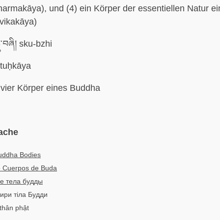
harmakāya), und (4) ein Körper der essentiellen Natur 
vikakāya)
ུ་བཞི། sku-bzhi
tuḥkāya
vier Körper eines Buddha
ache
uddha Bodies
o Cuerpos de Buda
е тела будды
тири тіла Будди
 thân phật