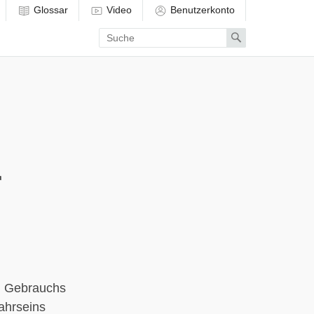
Glossar
Video
Benutzerkonto
Enter
Search
search
term
r
en Gebrauchs
ahrseins