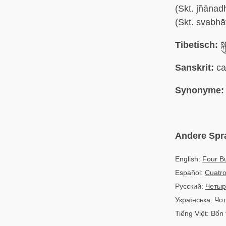
(Skt. jñānad
(Skt. svabhā
Tibetisch:
སྐ
Sanskrit:
ca
Synonyme:
Andere Spr
English:
Four B
Español:
Cuatr
Русский:
Четыр
Українська: Чо
Tiếng Việt: Bốn