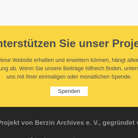
terstützen Sie unser Proj
iese Website erhalten und erweitern können, hängt allei
ung ab. Wenn Sie unsere Beiträge hilfreich finden, unter
uns mit Ihrer einmaligen oder monatlichen Spende.
Spenden
rojekt von Berzin Archives e. V., gegründet 