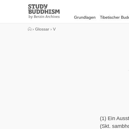
Close
Study
Buddhism
Grundlagen
Tibetischer Bu
Home
›
Glossar
›
V
(1) Ein Auss
(Skt. sambho