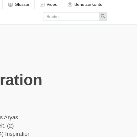
Glossar
Video
Benutzerkonto
Enter
Search
search
term
ration
s Aryas.
t, (2)
) Inspiration