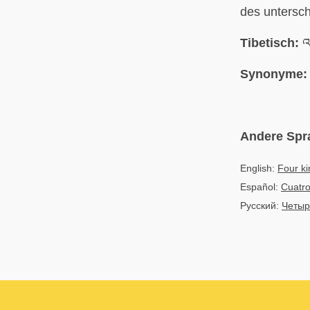
des untersc
Tibetisch:
འཕ
Synonyme:
Andere Spr
English:
Four ki
Español:
Cuatro
Русский:
Четыр