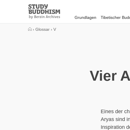
Close
Study
Buddhism
Grundlagen
Tibetischer Bu
Home
›
Glossar
›
V
Vier 
Eines der ch
Aryas sind i
Inspiration d