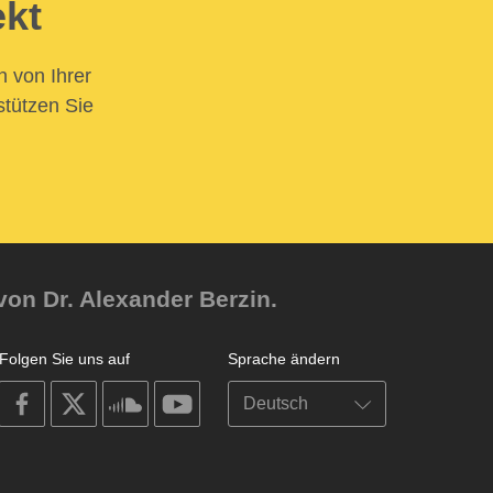
ekt
n von Ihrer
stützen Sie
von Dr. Alexander Berzin.
Folgen Sie uns auf
Sprache ändern
on
on
on
on
facebook
X
soundcloud
youtube