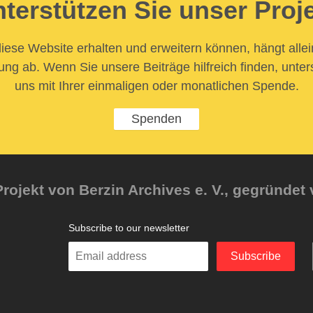
terstützen Sie unser Proj
iese Website erhalten und erweitern können, hängt allei
ung ab. Wenn Sie unsere Beiträge hilfreich finden, unter
uns mit Ihrer einmaligen oder monatlichen Spende.
Spenden
rojekt von Berzin Archives e. V., gegründet 
Subscribe to our newsletter
Enter
Subscribe
your
email