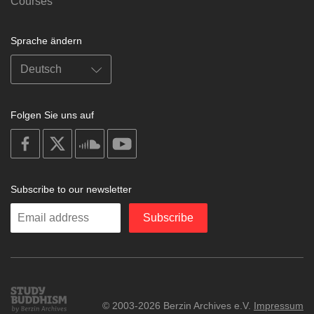
Courses
Sprache ändern
Folgen Sie uns auf
on
on
on
on
facebook
X
soundcloud
youtube
Subscribe to our newsletter
Enter
Subscribe
your
email
Study
© 2003-2026 Berzin Archives e.V.
Impressum
Buddhism