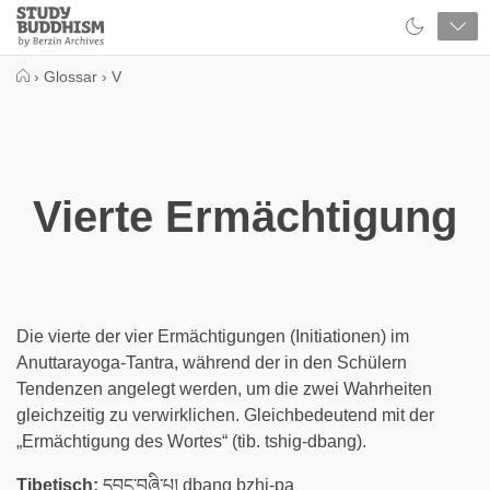
Close
Study
Buddhism
Home
›
Glossar
›
V
Vierte Ermächtigung
Die vierte der vier Ermächtigungen (Initiationen) im
Anuttarayoga-Tantra, während der in den Schülern
Tendenzen angelegt werden, um die zwei Wahrheiten
gleichzeitig zu verwirklichen. Gleichbedeutend mit der
„Ermächtigung des Wortes“ (tib. tshig-dbang).
Tibetisch:
དབང་བཞི་པ། dbang bzhi-pa