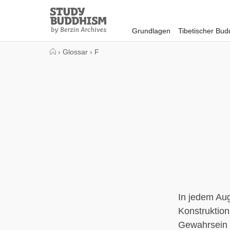
Close
Study
Buddhism
Grundlagen
Tibetischer Bu
Home
›
Glossar
›
F
In jedem Aug
Konstruktion
Gewahrsein (