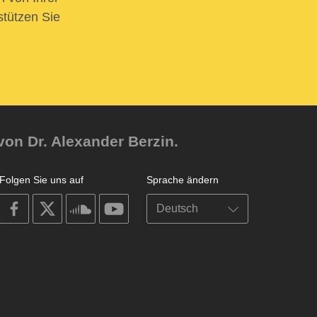
stützen Sie
von Dr. Alexander Berzin.
Folgen Sie uns auf
Sprache ändern
on
on
on
on
facebook
X
soundcloud
youtube