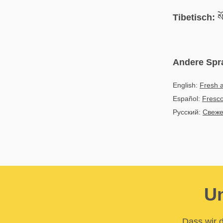
Tibetisch:
ས
Andere Spr
English:
Fresh 
Español:
Fresco
Русский:
Свеже
Un
Dass wir d