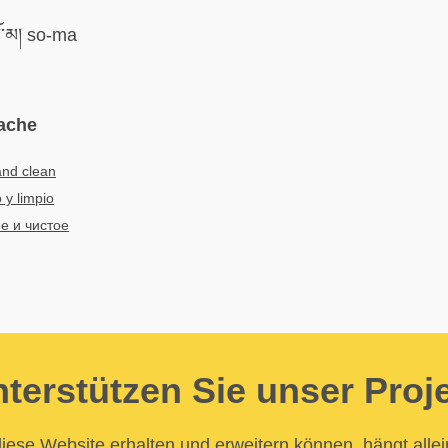
ོ་མ། so-ma
ache
and clean
 y limpio
е и чистое
terstützen Sie unser Proj
iese Website erhalten und erweitern können, hängt allei