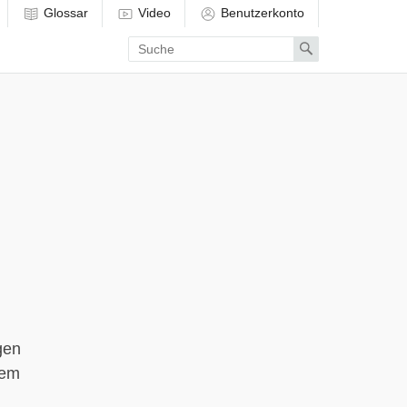
Glossar
Video
Benutzerkonto
Enter
Search
search
term
gen
nem