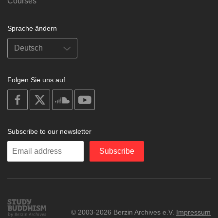
Courses
Sprache ändern
Folgen Sie uns auf
on
on
on
on
facebook
X
soundcloud
youtube
Subscribe to our newsletter
Enter
Subscribe
your
email
Study
© 2003-2026 Berzin Archives e.V.
Impressum
Buddhism