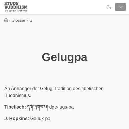
Close
Study
Buddhism
Home
›
Glossar
›
G
Gelugpa
An Anhänger der Gelug-Tradition des tibetischen
Buddhismus.
Tibetisch:
དགེ་ལུགས་པ། dge-lugs-pa
J. Hopkins:
Ge-luk-pa