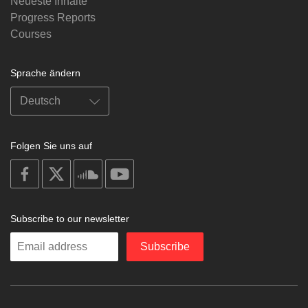
Neueste Inhalte
Progress Reports
Courses
Sprache ändern
Folgen Sie uns auf
on
on
on
on
facebook
X
soundcloud
youtube
Subscribe to our newsletter
Enter
Subscribe
your
email