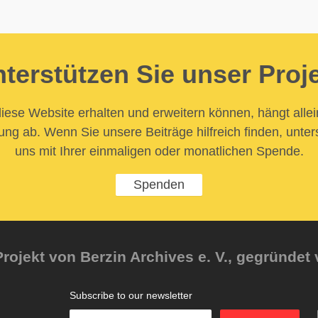
terstützen Sie unser Proj
iese Website erhalten und erweitern können, hängt allei
ung ab. Wenn Sie unsere Beiträge hilfreich finden, unter
uns mit Ihrer einmaligen oder monatlichen Spende.
Spenden
rojekt von Berzin Archives e. V., gegründet 
Subscribe to our newsletter
Enter