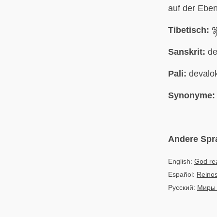
auf der Ebe
Tibetisch:
ལྷ
Sanskrit:
de
Pali:
devalo
Synonyme:
Andere Spr
English:
God re
Español:
Reinos
Русский:
Миры 