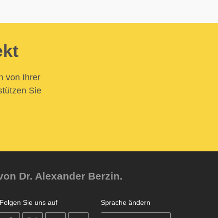
ekt
n von Ihrer
stützen Sie
von Dr. Alexander Berzin.
Folgen Sie uns auf
Sprache ändern
on
on
on
on