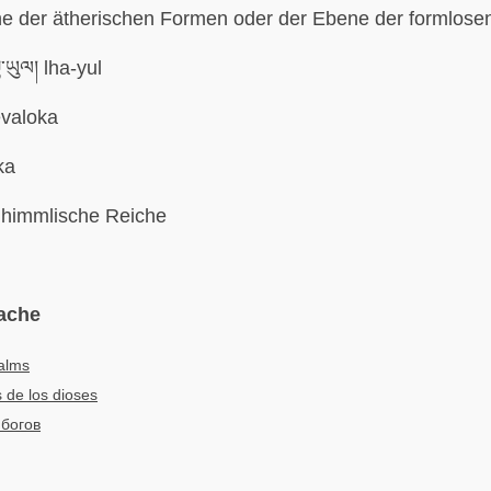
ne der ätherischen Formen oder der Ebene der formlos
་ཡུལ། lha-yul
valoka
ka
himmlische Reiche
ache
alms
 de los dioses
богов