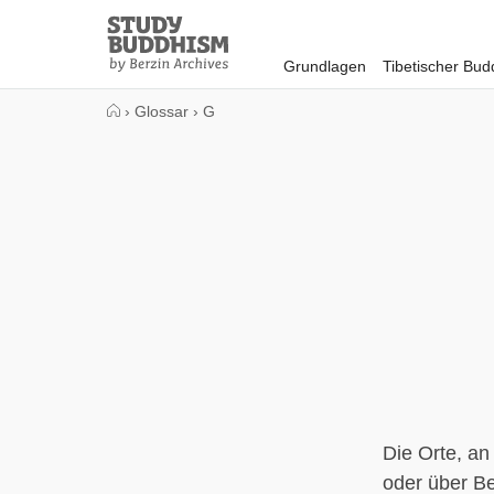
Close
Study
Buddhism
Grundlagen
Tibetischer Bu
Home
›
Glossar
›
G
Die Orte, an
oder über B