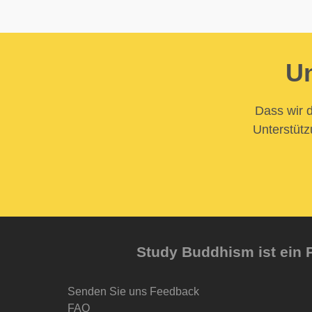
Un
Dass wir d
Unterstütz
Study Buddhism ist ein P
Senden Sie uns Feedback
FAQ