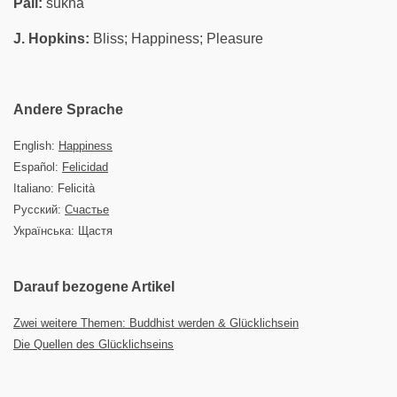
Pali:
sukha
J. Hopkins:
Bliss; Happiness; Pleasure
Andere Sprache
English:
Happiness
Español:
Felicidad
Italiano: Felicità
Русский:
Счастье
Українська: Щастя
Darauf bezogene Artikel
Zwei weitere Themen: Buddhist werden & Glücklichsein
Die Quellen des Glücklichseins