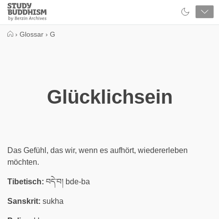
Close
Study
Buddhism
Home
›
Glossar
›
G
Glücklichsein
Das Gefühl, das wir, wenn es aufhört, wiedererleben
möchten.
Tibetisch:
བདེ་བ། bde-ba
Sanskrit:
sukha