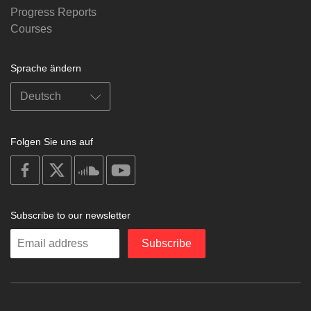
Progress Reports
Courses
Sprache ändern
Folgen Sie uns auf
on
on
on
on
facebook
X
soundcloud
youtube
Subscribe to our newsletter
Enter
Subscribe
your
email