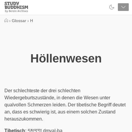
Close
Study
Buddhism
Home
›
Glossar
›
H
Höllenwesen
Der schlechteste der drei schlechten
Wiedergeburtszustände, in denen die Wesen unter
qualvollen Schmerzen leiden. Der tibetische Begriff deutet
an, dass es schwierig ist, aus einem solchen Zustand
herauszukommen.
Tibetisch:
དམྱལ་བ། dmyal-ba