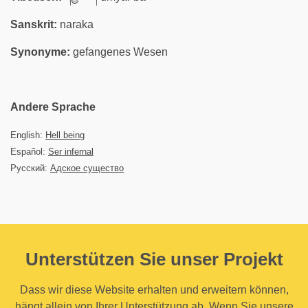
Sanskrit:
naraka
Synonyme:
gefangenes Wesen
Andere Sprache
English:
Hell being
Español:
Ser infernal
Русский:
Адское существо
Unterstützen Sie unser Projekt
Dass wir diese Website erhalten und erweitern können,
hängt allein von Ihrer Unterstützung ab. Wenn Sie unsere