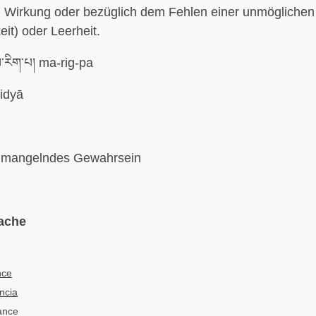
 Wirkung oder bezüglich dem Fehlen einer unmöglichen
eit) oder Leerheit.
་རིག་པ། ma-rig-pa
idyā
mangelndes Gewahrsein
ache
nce
ncia
ance