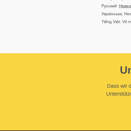
Русский:
Невед
Українська: Не
Tiếng Việt: Vô 
Un
Dass wir d
Unterstütz