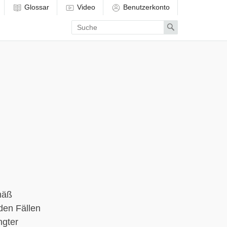
Glossar
Video
Benutzerkonto
Enter
Search
search
term
mäß
den Fällen
ngter