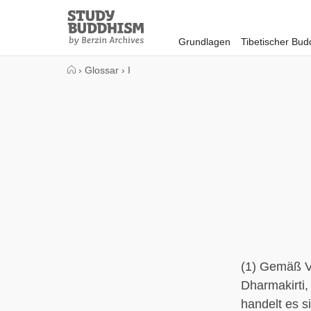
Close
Study
Buddhism
Grundlagen
Tibetischer Bu
Home
›
Glossar
›
I
(1) Gemäß V
Dharmakirti,
handelt es s