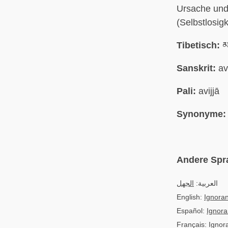
Ursache und
(Selbstlosigk
Tibetisch:
མ
Sanskrit:
av
Pali:
avijjā
Synonyme:
Andere Spr
العربية:
الجهل
English:
Ignora
Español:
Ignora
Français: Ignor