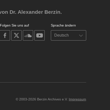
von Dr. Alexander Berzin.
Folgen Sie uns auf
Sprache ändern
on
on
on
on
facebook
X
soundcloud
youtube
© 2003-2026 Berzin Archives e.V.
Impressum