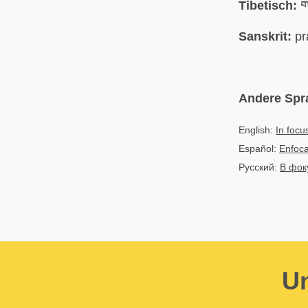
Tibetisch:
ག
Sanskrit:
pr
Andere Spr
English:
In focu
Español:
Enfoc
Русский:
В фок
Un