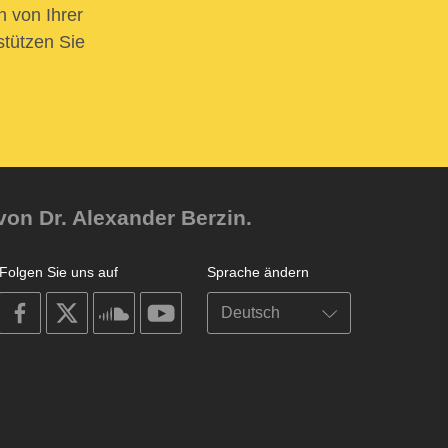
n von Ihrer
stützen Sie
von Dr. Alexander Berzin.
Folgen Sie uns auf
Sprache ändern
on
on
on
on
facebook
X
soundcloud
youtube