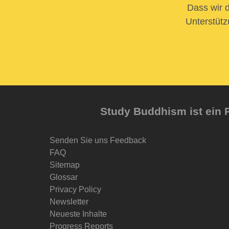
Dass wir d
Unterstütz
Study Buddhism ist ein P
Senden Sie uns Feedback
FAQ
Sitemap
Glossar
Privacy Policy
Newsletter
Neueste Inhalte
Progress Reports