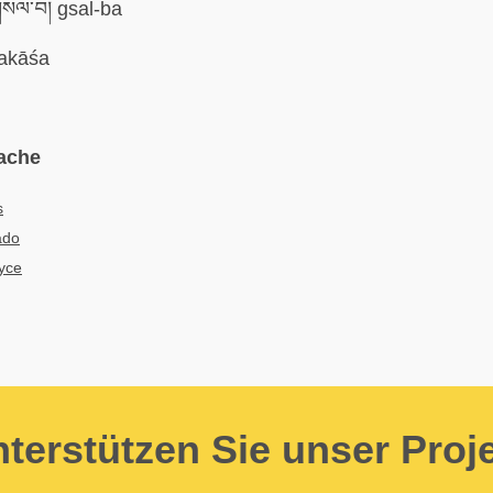
སལ་བ། gsal-ba
akāśa
ache
s
ado
усе
terstützen Sie unser Proj