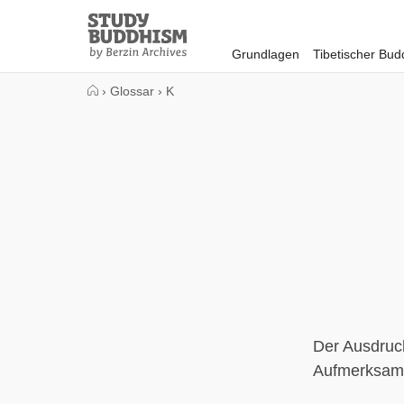
Close
Study
Buddhism
Grundlagen
Tibetischer Bu
Home
›
Glossar
›
K
Der Ausdruck
Aufmerksamk