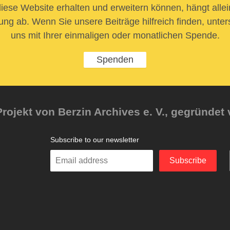
iese Website erhalten und erweitern können, hängt allei
ung ab. Wenn Sie unsere Beiträge hilfreich finden, unter
uns mit Ihrer einmaligen oder monatlichen Spende.
Spenden
rojekt von Berzin Archives e. V., gegründet 
Subscribe to our newsletter
Enter
Subscribe
your
email