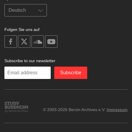
Folgen Sie uns auf
on
on
on
on
facebook
X
soundcloud
youtube
Subscribe to our newsletter
Enter
Subscribe
your
email
Study
© 2003-2026 Berzin Archives e.V.
Impressum
Buddhism
Home