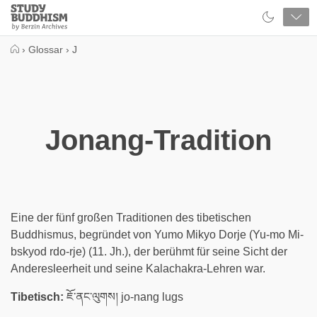
Close
Study
Buddhism
Home
›
Glossar
›
J
Jonang-Tradition
Eine der fünf großen Traditionen des tibetischen
Buddhismus, begründet von Yumo Mikyo Dorje (Yu-mo Mi-
bskyod rdo-rje) (11. Jh.), der berühmt für seine Sicht der
Anderesleerheit und seine Kalachakra-Lehren war.
Tibetisch:
ཇོ་ནང་ལུགས། jo-nang lugs