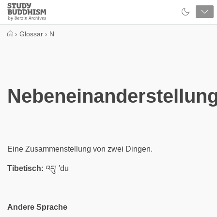
Close
Study
Buddhism
Home
›
Glossar
›
N
Nebeneinanderstellun
Eine Zusammenstellung von zwei Dingen.
Tibetisch:
འདུ། 'du
Andere Sprache