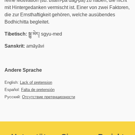
reine Motivation (tib. bsam-pa dag-pa) zu haben, die nicht
mit Hintergedanken vermischt ist. Einer von zwei Faktoren,
die zur Ernsthaftigkeit gehören, welche ausübendes
Bodhichitta begleitet.
Tibetisch:
སྒྱུ་མེད། sgyu-med
Sanskrit:
amāyāvi
Andere Sprache
English:
Lack of pretension
Español:
Falta de pretensión
Русский:
Отсутствие претенциозности