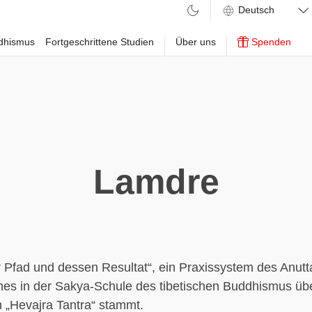
ddhismus
Fortgeschrittene Studien
Über uns
Spenden
Lamdre
r Pfad und dessen Resultat“, ein Praxissystem des Anut
hes in der Sakya-Schule des tibetischen Buddhismus üb
 „Hevajra Tantra“ stammt.