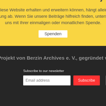
iese Website erhalten und erweitern können, hängt allei
ung ab. Wenn Sie unsere Beiträge hilfreich finden, unter
uns mit Ihrer einmaligen oder monatlichen Spende.
Spenden
rojekt von Berzin Archives e. V., gegründet 
Subscribe to our newsletter
Enter
Subscribe
your
email