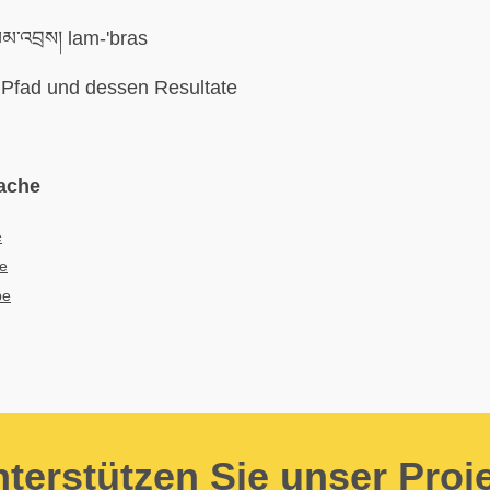
མ་འབྲས། lam-'bras
Pfad und dessen Resultate
ache
e
e
ре
terstützen Sie unser Proj