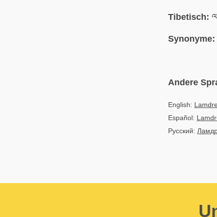
Tibetisch:
ལ
Synonyme:
Andere Spr
English:
Lamdr
Español:
Lamdr
Русский:
Ламд
Un