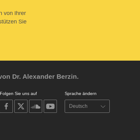
n von Ihrer
stützen Sie
von Dr. Alexander Berzin.
Folgen Sie uns auf
Sprache ändern
on
on
on
on
facebook
X
soundcloud
youtube