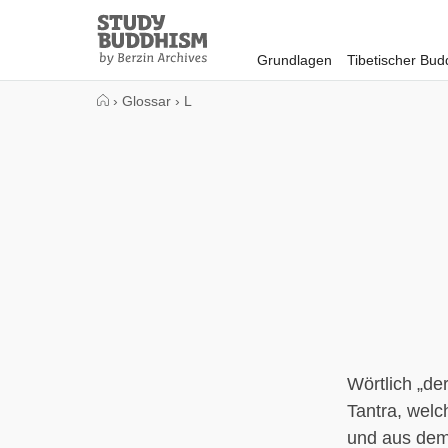
Close
Study
Buddhism
Grundlagen
Tibetischer Bu
Home
›
Glossar
›
L
Wörtlich „de
Tantra, welc
und aus dem