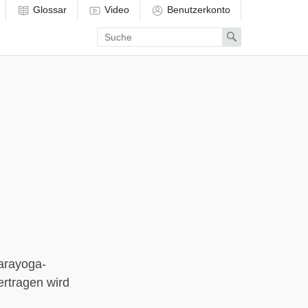
Glossar
Video
Benutzerkonto
Enter
Search
search
term
tarayoga-
ertragen wird