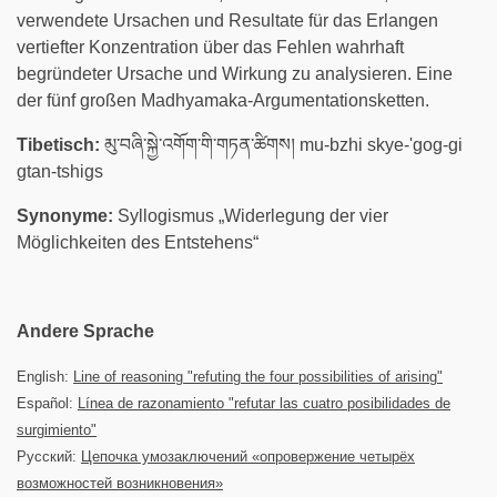
verwendete Ursachen und Resultate für das Erlangen
vertiefter Konzentration über das Fehlen wahrhaft
begründeter Ursache und Wirkung zu analysieren. Eine
der fünf großen Madhyamaka-Argumentationsketten.
Tibetisch:
མུ་བཞི་སྐྱེ་འགོག་གི་གཏན་ཚིགས། mu-bzhi skye-'gog-gi
gtan-tshigs
Synonyme:
Syllogismus „Widerlegung der vier
Möglichkeiten des Entstehens“
Andere Sprache
English:
Line of reasoning "refuting the four possibilities of arising"
Español:
Línea de razonamiento "refutar las cuatro posibilidades de
surgimiento"
Русский:
Цепочка умозаключений «опровержение четырёх
возможностей возникновения»