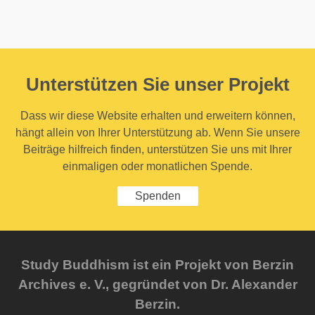
Unterstützen Sie unser Projekt
Dass wir diese Website erhalten und erweitern können,
hängt allein von Ihrer Unterstützung ab. Wenn Sie unsere
Beiträge hilfreich finden, unterstützen Sie uns mit Ihrer
einmaligen oder monatlichen Spende.
Spenden
Study Buddhism ist ein Projekt von Berzin
Archives e. V., gegründet von Dr. Alexander
Berzin.