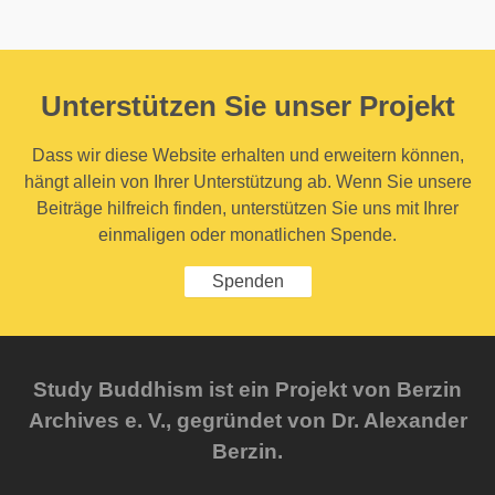
Unterstützen Sie unser Projekt
Dass wir diese Website erhalten und erweitern können,
hängt allein von Ihrer Unterstützung ab. Wenn Sie unsere
Beiträge hilfreich finden, unterstützen Sie uns mit Ihrer
einmaligen oder monatlichen Spende.
Spenden
Study Buddhism ist ein Projekt von Berzin
Archives e. V., gegründet von Dr. Alexander
Berzin.