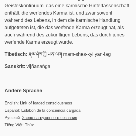
Geisteskontinuum, das eine karmische Hinterlassenschaft
enthält, die werfendes Karma ist, und zwar sowohl
während des Lebens, in dem die karmische Handlung
aufgetreten ist, die das werfende Karma erzeugt hat, als
auch während des zukünftigen Lebens, das durch jenes
werfende Karma erzeugt wurde.
Tibetisch:
རྣམ་ཤེས་ཀྱི་ཡན་ལག rnam-shes-kyi yan-lag
Sanskrit:
vijñānāṅga
Andere Sprache
English:
Link of loaded consciousness
Español:
Eslabón de la conciencia cargada
Русский:
Звено нагруженного сознания
Tiếng Việt: Thức