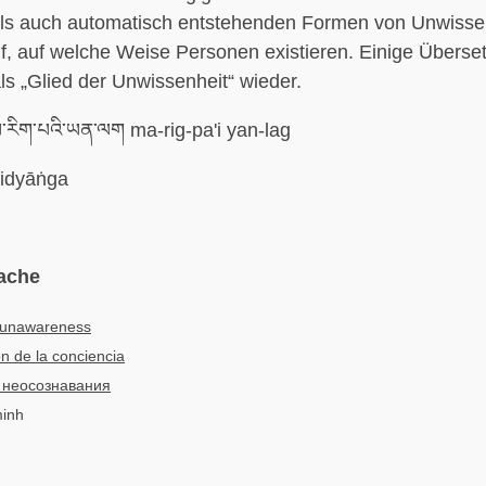
ls auch automatisch entstehenden Formen von Unwissen
, auf welche Weise Personen existieren. Einige Überse
als „Glied der Unwissenheit“ wieder.
་རིག་པའི་ཡན་ལག ma-rig-pa'i yan-lag
idyāṅga
ache
f unawareness
n de la conciencia
 неосознавания
minh