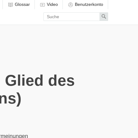
Glossar
Video
Benutzerkonto
Enter
Search
search
term
 Glied des
ns)
hrmeinungen