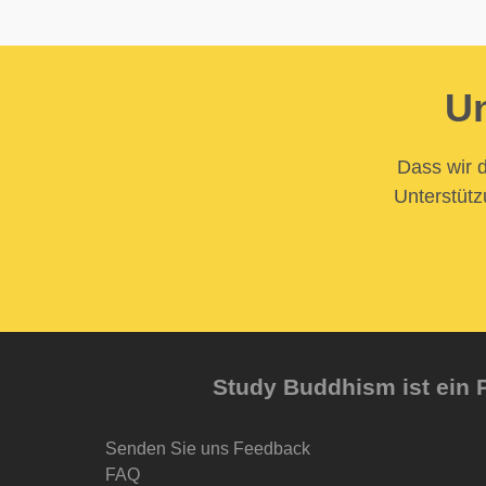
Un
Dass wir d
Unterstütz
Study Buddhism ist ein P
Senden Sie uns Feedback
FAQ