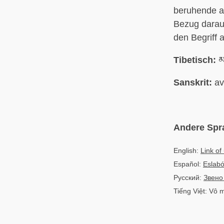
beruhende a
Bezug darauf
den Begriff 
Tibetisch:
མ
Sanskrit:
av
Andere Spr
English:
Link o
Español:
Eslabó
Русский:
Звено
Tiếng Việt: Vô 