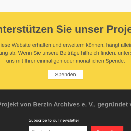
terstützen Sie unser Proj
iese Website erhalten und erweitern können, hängt allei
ung ab. Wenn Sie unsere Beiträge hilfreich finden, unter
uns mit Ihrer einmaligen oder monatlichen Spende.
Spenden
rojekt von Berzin Archives e. V., gegründet 
Subscribe to our newsletter
Enter