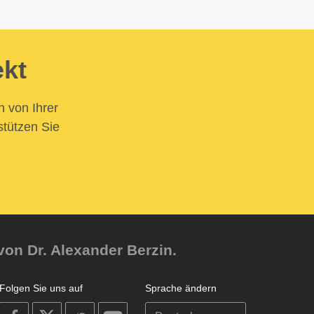
ekt
n von Ihrer
stützen Sie
von Dr. Alexander Berzin.
Folgen Sie uns auf
Sprache ändern
on
on
on
on