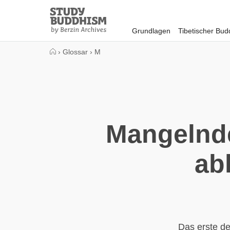
Close
Study
Buddhism
Grundlagen
Tibetischer Bu
Home
›
Glossar
›
M
Mangelnde
ab
Das erste d