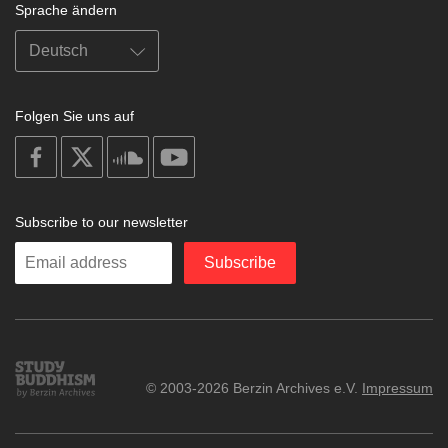
Sprache ändern
Folgen Sie uns auf
on
on
on
on
facebook
X
soundcloud
youtube
Subscribe to our newsletter
Enter
Subscribe
your
email
Study
© 2003-2026 Berzin Archives e.V.
Impressum
Buddhism
Home