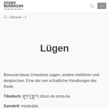
Close
Study
Buddhism
Home
›
Glossar
›
L
Lügen
Bewusst etwas Unwahres sagen, andere irreführen und
dergleichen. Eine der vier schädliche Handlungen der
Rede.
Tibetisch:
རྫུན་དུ་སྨྲ་བ། rdzun-du smra-ba
Sanskrit:
mṛṣāvāda