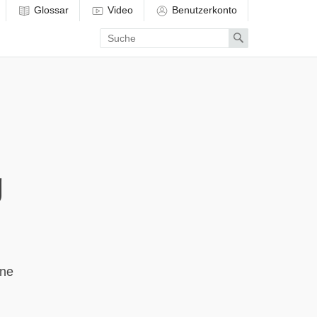
Glossar
Video
Benutzerkonto
Enter
Search
search
term
g
ine