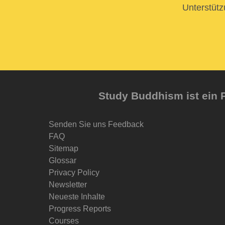
Unterstütz
Study Buddhism ist ein P
Senden Sie uns Feedback
FAQ
Sitemap
Glossar
Privacy Policy
Newsletter
Neueste Inhalte
Progress Reports
Courses