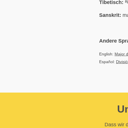
Tibetisch:
ས
Sanskrit:
ma
Andere Spr
English:
Major d
Español:
Divisió
Un
Dass wir d