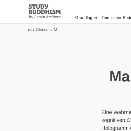
Close
Study
Buddhism
Grundlagen
Tibetischer Bu
Home
›
Glossar
›
M
Ma
Eine Wahrne
kognitiven O
Hologramm d