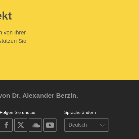
ekt
n von Ihrer
stützen Sie
von Dr. Alexander Berzin.
Folgen Sie uns auf
Sprache ändern
on
on
on
on
facebook
X
soundcloud
youtube