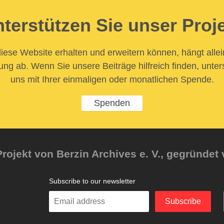
terstützen Sie unser Proj
iese Website erhalten und erweitern können, hängt allei
ung ab. Wenn Sie unsere Beiträge hilfreich finden, unter
uns mit Ihrer einmaligen oder monatlichen Spende.
Spenden
rojekt von Berzin Archives e. V., gegründet 
Subscribe to our newsletter
Enter
Subscribe
your
email