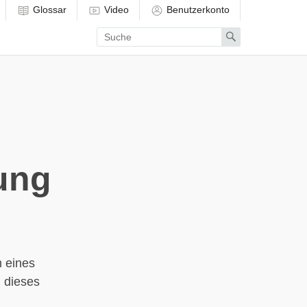
Glossar
Video
Benutzerkonto
Enter
Search
search
term
ung
 eines
h dieses