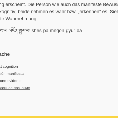
 erscheint. Die Person wie auch das manifeste Bewus
kognitiv; beide nehmen es wahr bzw. „erkennen“ es. Sie
ste Wahrnehmung.
ེས་པ་མངོན་གྱུར་བ། shes-pa mngon-gyur-ba
ache
t cognition
ión manifiesta
ione evidente
ленное познание