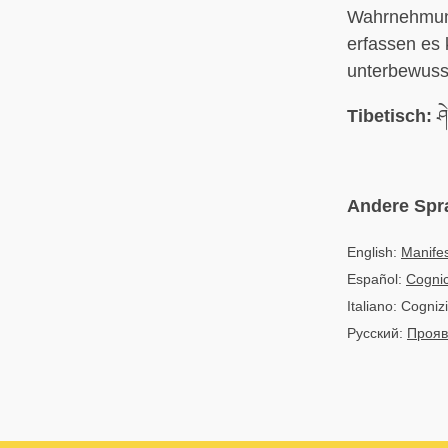
Wahrnehmung
erfassen es 
unterbewus
Tibetisch:
ཤ
Andere Spr
English:
Manifes
Español:
Cognic
Italiano: Cogniz
Русский:
Прояв