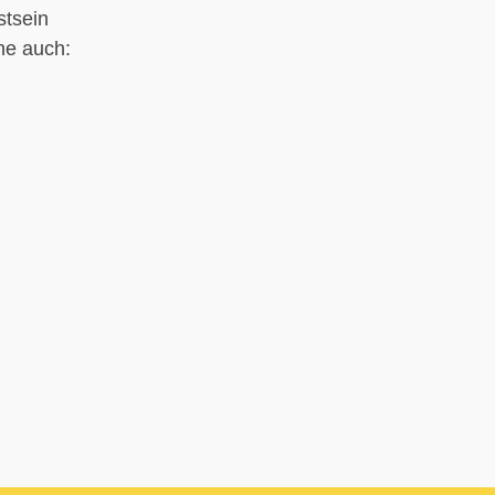
stsein
he auch: