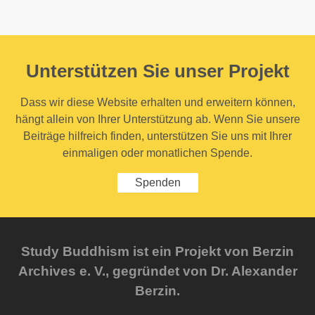
Unterstützen Sie unser Projekt
Dass wir diese Website erhalten und erweitern können,
hängt allein von Ihrer Unterstützung ab. Wenn Sie unsere
Beiträge hilfreich finden, unterstützen Sie uns mit Ihrer
einmaligen oder monatlichen Spende.
Spenden
Study Buddhism ist ein Projekt von Berzin
Archives e. V., gegründet von Dr. Alexander
Berzin.