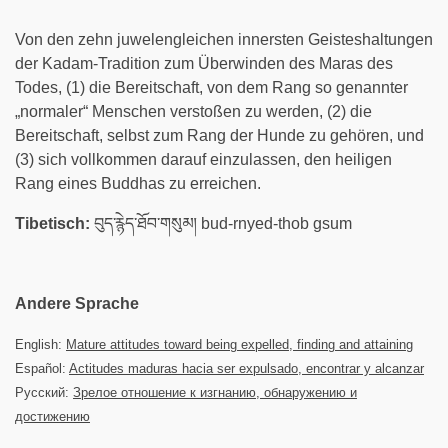
Von den zehn juwelengleichen innersten Geisteshaltungen
der Kadam-Tradition zum Überwinden des Maras des
Todes, (1) die Bereitschaft, von dem Rang so genannter
„normaler“ Menschen verstoßen zu werden, (2) die
Bereitschaft, selbst zum Rang der Hunde zu gehören, und
(3) sich vollkommen darauf einzulassen, den heiligen
Rang eines Buddhas zu erreichen.
Tibetisch:
བུད་རྙེད་ཐོབ་གསུམ། bud-rnyed-thob gsum
Andere Sprache
English:
Mature attitudes toward being expelled, finding and attaining
Español:
Actitudes maduras hacia ser expulsado, encontrar y alcanzar
Русский:
Зрелое отношение к изгнанию, обнаружению и
достижению