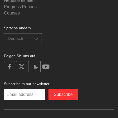
Neueste Inhalte
Progress Reports
Courses
Sprache ändern
Folgen Sie uns auf
on
on
on
on
facebook
X
soundcloud
youtube
Subscribe to our newsletter
Enter
Subscribe
your
email