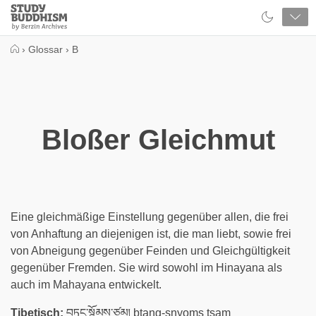
Close
Study
Buddhism
Home
›
Glossar
›
B
Bloßer Gleichmut
Eine gleichmäßige Einstellung gegenüber allen, die frei
von Anhaftung an diejenigen ist, die man liebt, sowie frei
von Abneigung gegenüber Feinden und Gleichgültigkeit
gegenüber Fremden. Sie wird sowohl im Hinayana als
auch im Mahayana entwickelt.
Tibetisch:
བཏང་སྙོམས་ཙམ། btang-snyoms tsam