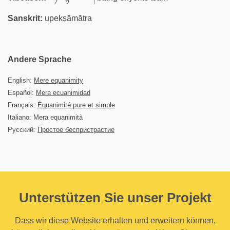
Sanskrit:
upekṣāmātra
Andere Sprache
English:
Mere equanimity
Español:
Mera ecuanimidad
Français:
Équanimité pure et simple
Italiano: Mera equanimità
Русский:
Простое беспристрастие
Unterstützen Sie unser Projekt
Dass wir diese Website erhalten und erweitern können,