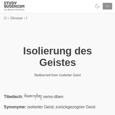
Close
Study
Buddhism
Home
›
Glossar
›
I
Isolierung des
Geistes
Redirected from
Isolierter Geist
Tibetisch:
སེམས་དབེན། sems-dben
Synonyme:
isolierter Geist; zurückgezogner Geist