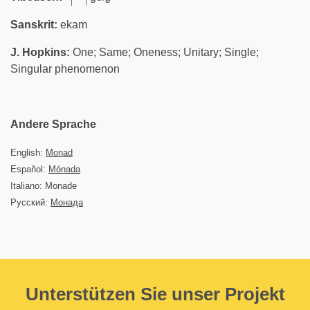
Sanskrit:
ekam
J. Hopkins:
One; Same; Oneness; Unitary; Single;
Singular phenomenon
Andere Sprache
English:
Monad
Español:
Mónada
Italiano: Monade
Русский:
Монада
Unterstützen Sie unser Projekt