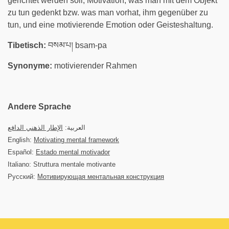
gerichtet werden soll, Motivation, was man mit dem Objekt
zu tun gedenkt bzw. was man vorhat, ihm gegenüber zu
tun, und eine motivierende Emotion oder Geisteshaltung.
Tibetisch:
བསམ་པ། bsam-pa
Synonyme:
motivierender Rahmen
Andere Sprache
العربية:
الإطار الذهني الدافع
English:
Motivating mental framework
Español:
Estado mental motivador
Italiano: Struttura mentale motivante
Русский:
Мотивирующая ментальная конструкция